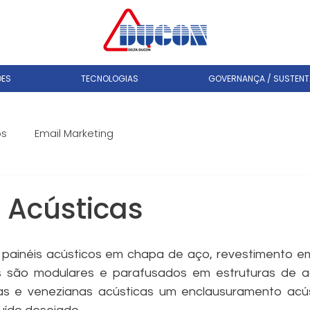
ÕES
TECNOLOGIAS
GOVERNANÇA / SUSTENTA
os
Email Marketing
 Acústicas
painéis acústicos em chapa de aço, revestimento em 
s são modulares e parafusados em estruturas de 
s e venezianas acústicas um enclausuramento acúst