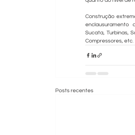
quanto ao nível de 
Construção extremam
enclausuramento d
Sucata, Turbinas, S
Compressores, etc.
Posts recentes