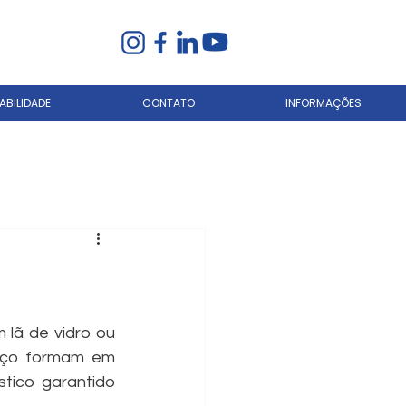
BILIDADE
CONTATO
INFORMAÇÕES
lã de vidro ou 
aço formam em 
ico garantido 