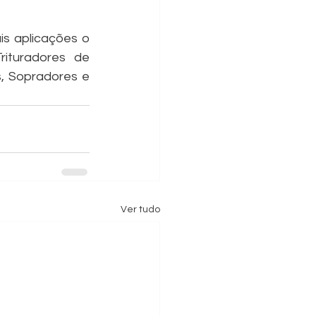
s aplicações o 
ituradores de 
, Sopradores e 
Ver tudo