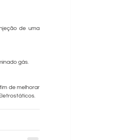
njeção de uma 
minado gás. 
im de melhorar 
letrostáticos.