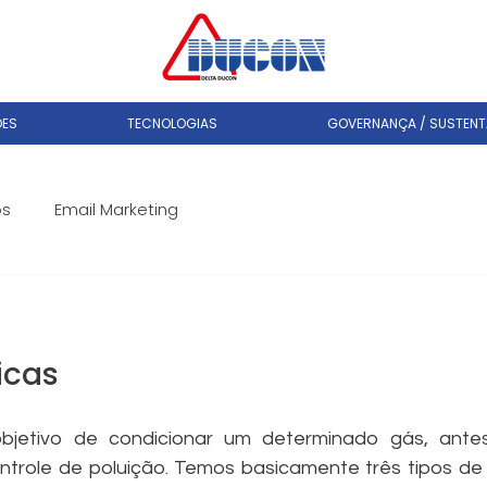
ÕES
TECNOLOGIAS
GOVERNANÇA / SUSTENTA
os
Email Marketing
icas
bjetivo de condicionar um determinado gás, ante
trole de poluição. Temos basicamente três tipos de 