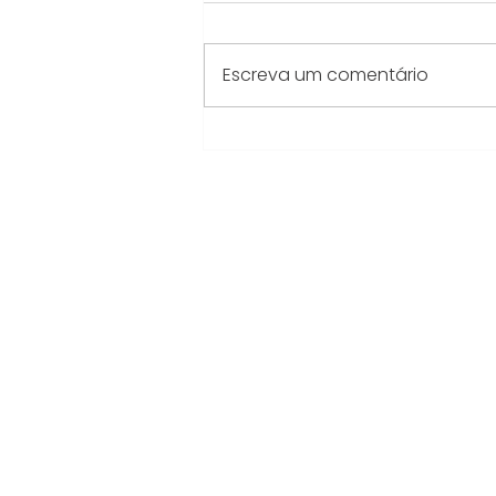
Características A Delta Ducon
possui um departamento
exclusivo para atender à
Escreva um comentário
demanda por sobressalentes
para os equipamentos de
nossa...