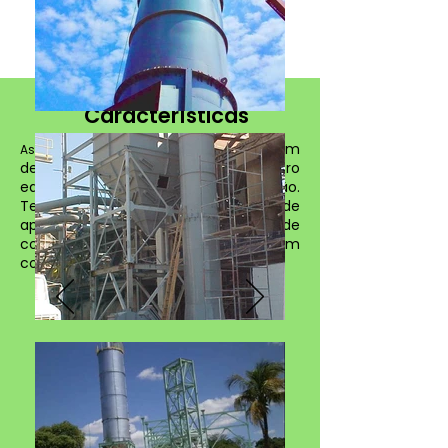
Características
condicionar um
As torres tem o objetivo de
determinado gás, antes de um outro
equipamento de controle de poluição.
Temos basicamente três tipos de
aplicação para torres de
condicionamento que podem
combinar em único equipamento