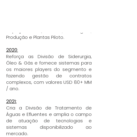
2015
:
Inaugura nova fábrica em Pirapora do
Bom Jesus – SP, onde centraliza:
Almoxarifado, PCP, Expedição,
Inspeção de Qualidade, Montagem,
Produção e Plantas Piloto.
2020
:
Reforça as Divisão de Siderurgia,
Óleo & Gás e fornece sistemas para
os maiores players do segmento e
fazendo gestão de contratos
complexos, com valores USD 80+ MM
/ ano.
2021:
Cria a Divisão de Tratamento de
Águas e Efluentes e amplia o campo
de atuação de tecnologias e
sistemas disponibilizado ao
mercado.