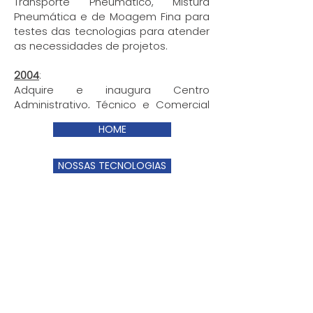
Transporte Pneumático, Mistura
Pneumática e de Moagem Fina para
testes das tecnologias para atender
as necessidades de projetos.
2004
:
Adquire e inaugura Centro
Administrativo, Técnico e Comercial
no centro da cidade de São Paulo -
HOME
SP.
2006
:
NOSSAS TECNOLOGIAS
Complementa a Planta Piloto da
Unidade Fabril de Diadema – SP, com
o Sistema de DeSOx Dry, Wet e
lançamento dos Lavadores WTS e
Torre de Reação IRVR.
2007:
Instala Unidade de Fabricação e
Serviços em Uberlândia - MG